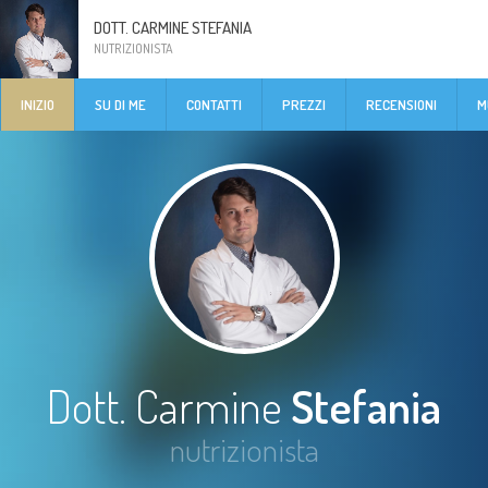
DOTT. CARMINE STEFANIA
NUTRIZIONISTA
INIZIO
SU DI ME
CONTATTI
PREZZI
RECENSIONI
M
Dott. Carmine
Stefania
nutrizionista