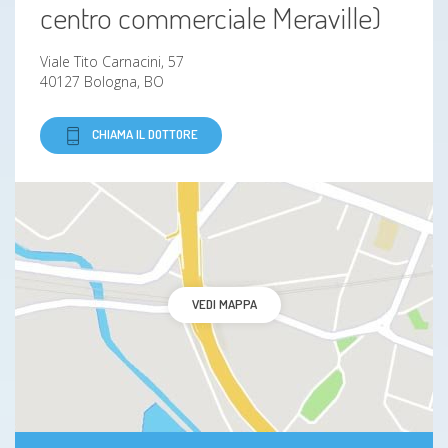
Reflusso gastroesofageo (esofagite)
centro commerciale Meraville)
Ipercolesterolemia (livelli elevati di colesterolo)
Viale Tito Carnacini, 57
40127 Bologna, BO
Disturbi alimentari
CHIAMA IL DOTTORE
Intolleranze alimentari
Sindrome Metabolica
Diabete
VEDI MAPPA
Sovrappeso