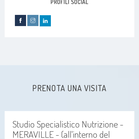
PROFILI SOCIAL
Disturbi del comportamento alimentare (DCA)
Stipsi
Flatulenza
Ipercolesterolemia
Ritenzione idrica
PRENOTA UNA VISITA
Alitosi
Celiachia
Studio Specialistico Nutrizione -
Obesità
MERAVILLE - (all'interno del