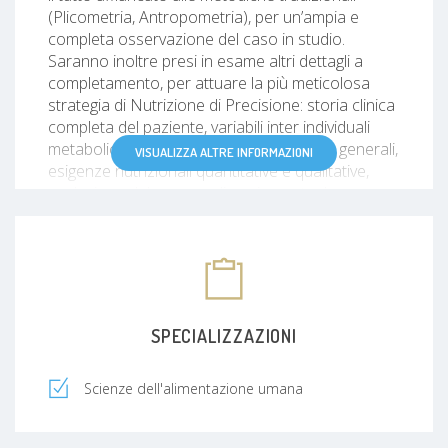
(Plicometria, Antropometria), per un’ampia e
completa osservazione del caso in studio.
Saranno inoltre presi in esame altri dettagli a
completamento, per attuare la più meticolosa
strategia di Nutrizione di Precisione: storia clinica
completa del paziente, variabili inter individuali
metaboliche, genetiche, microbiomiche e generali,
VISUALIZZA ALTRE INFORMAZIONI
esigenze nutrizionali quantitative e qualitative,
evoluzione del peso negli anni, eventuale
presenza di infiammazione sistemica, eventuali
carenze nutrizionali, eventuale strategia di
integrazione alimentare. Il percorso nutrizionale
che andremo ad intraprendere sarà ciclizzato, e
rispetterà una propedeutica che contempla
continui aggiornamenti del piano alimentare, che
SPECIALIZZAZIONI
saranno apportati in seguito ad ogni visita di
controllo in base ai dati emersi ed all’andamento
Scienze dell'alimentazione umana
generale. Questo tipo di percorso si differenzia
nettamente dai classici approcci in cui si riceve
una linea guida generale standardizzata o